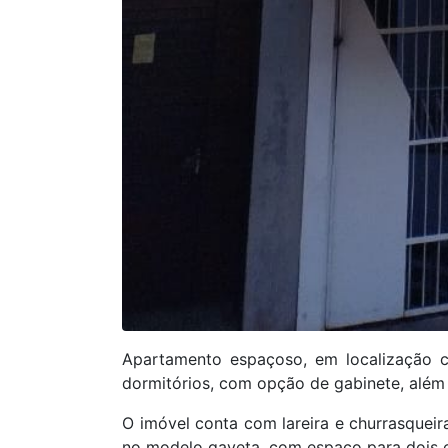
Apartamento espaçoso, em localização ce
dormitórios, com opção de gabinete, além 
O imóvel conta com lareira e churrasquei
no modelo gaveta, com espaço para dois c